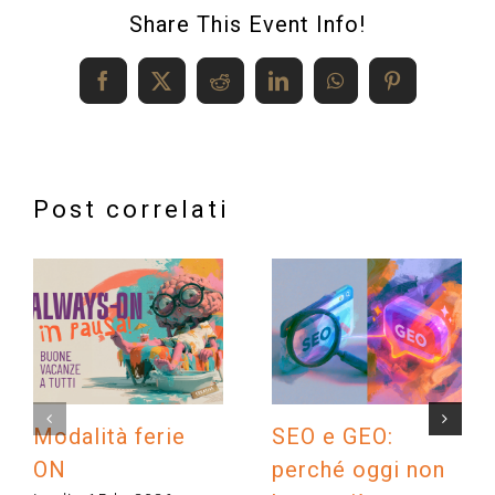
Share This Event Info!
Facebook
X
Reddit
LinkedIn
WhatsApp
Pinterest
Post correlati
Modalità ferie
SEO e GEO:
ON
perché oggi non