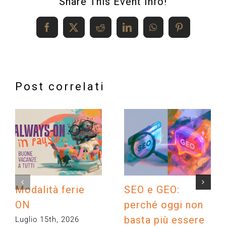
Share This Event Info!
Facebook
X
Reddit
LinkedIn
WhatsApp
Pinterest
Post correlati
Modalità ferie
SEO e GEO:
ON
perché oggi non
basta più essere
Luglio 15th, 2026