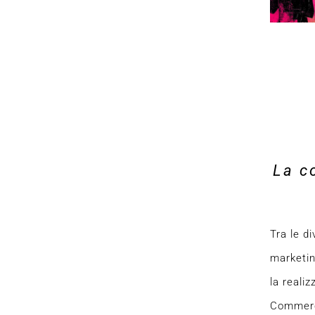
La c
Tra le d
marketing
la reali
Commerc