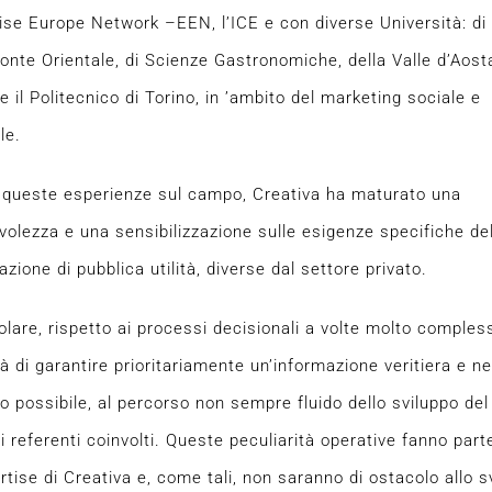
rise Europe Network –EEN, l’ICE e con diverse Università: di 
onte Orientale, di Scienze Gastronomiche, della Valle d’Aosta
e il Politecnico di Torino, in ’ambito del marketing sociale e
le.
 queste esperienze sul campo, Creativa ha maturato una
olezza e una sensibilizzazione sulle esigenze specifiche del
zione di pubblica utilità, diverse dal settore privato.
colare, rispetto ai processi decisionali a volte molto compless
à di garantire prioritariamente un’informazione veritiera e n
ro possibile, al percorso non sempre fluido dello sviluppo del
ti referenti coinvolti. Queste peculiarità operative fanno part
ertise di Creativa e, come tali, non saranno di ostacolo allo s