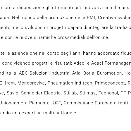
 loro a disposizione gli strumenti più innovativi con il mass
icacia. Nel mondo della promozione delle PMI, Creativa svolge 
mento, nello sviluppo di progetti capaci di integrare la tradizi
line con le nuove dinamiche crossmediali dell’online.
te le aziende che nel corso degli anni hanno accordato fiduc
, condividendo progetti e risultati: Adaci e Adaci Formanage
nd Italia, AEC Soluzioni Industria, Atla, Borla, Euromotion, H
ICE, Irem, Mondorevive, Pneumatich ind-tech, Primeconcept, R
, Savio, Schneider Electric, Stillab, Stilmas, Tecnopol, TT P
, Unioncamere Piemonte, 2i3T, Commissione Europea e tanti al
nando una expertise multi settoriale.