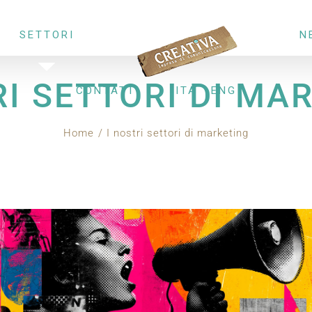
SETTORI
N
RI SETTORI DI MA
CONTATTI
ITA
ENG
Home
I nostri settori di marketing