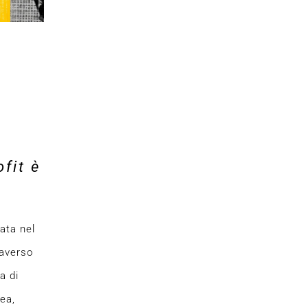
fit è
ata nel
raverso
a di
ea,