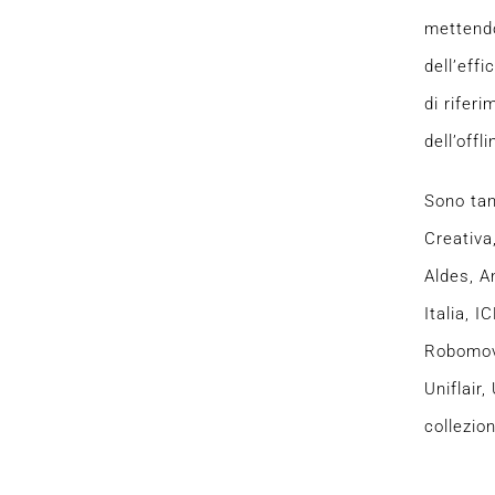
mettendo
dell’eff
di riferi
dell’off
Sono tan
Creativa
Aldes, A
Italia, 
Robomove
Uniflair
collezio