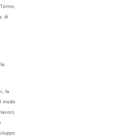
Torino,
, di
la
i, la
el modo
 lavoro
e
viluppo