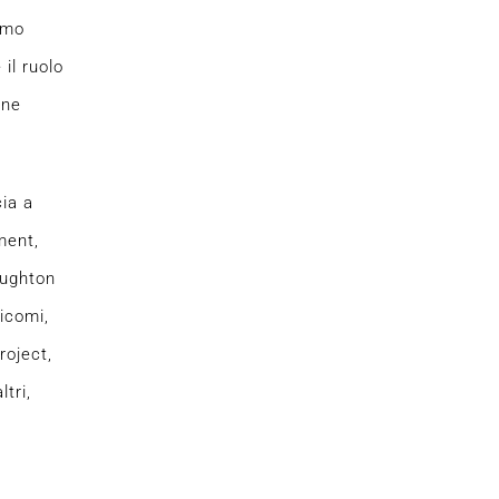
imo
il ruolo
one
ia a
ment,
oughton
icomi,
roject,
tri,