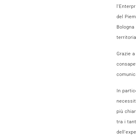
l’Enterp
del Piem
Bologna 
territoria
Grazie a
consapev
comunica
In parti
necessit
più chia
tra i tan
dell’exp