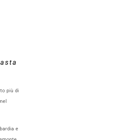
basta
to più di
nel
bardia e
iemonte,