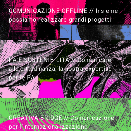
COMUNICAZIONE OFFLINE // Insieme
possiamo realizzare grandi progetti
PA E SOSTENIBILITÀ // Comunicare
alla cittadinanza: la nostra expertise
per le PA
CREATIVA BRIDGE //
Comunicazione
per l
’
internazionalizzazione