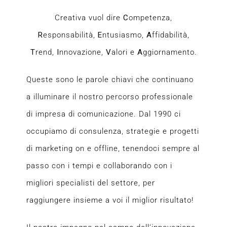
Creativa vuol dire
C
ompetenza,
R
esponsabilità,
E
ntusiasmo,
A
ffidabilità,
T
rend,
I
nnovazione,
V
alori e
A
ggiornamento.
Queste sono le parole chiavi che continuano
a illuminare il nostro percorso professionale
di impresa di comunicazione. Dal 1990 ci
occupiamo di consulenza, strategie e progetti
di marketing on e offline, tenendoci sempre al
passo con i tempi e collaborando con i
migliori specialisti del settore, per
raggiungere insieme a voi il miglior risultato!