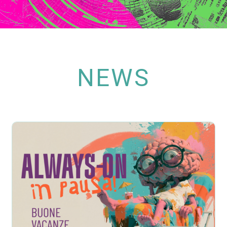
NEWS
Modalità ferie ON
Blog
Hops
News