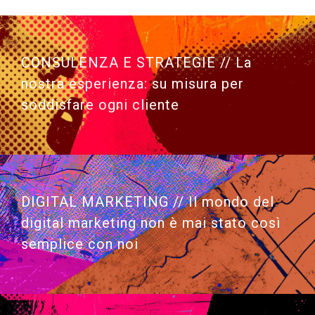
CONSULENZA E STRATEGIE //
La
nostra esperienza: su misura per
soddisfare ogni cliente
DIGITAL MARKETING // Il mondo del
digital marketing non è mai stato così
semplice con noi