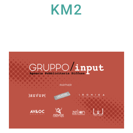
KM2
Ingrandisci
immagine