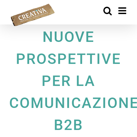
Salta
al
contenuto
NUOVE
PROSPETTIVE
PER LA
COMUNICAZION
B2B