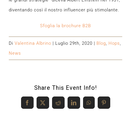
le grandi strategie” diceva Albert Einstein nel 1931,
diventando così il nostro influencer più stimolante.
Sfoglia la brochure B2B
Di
Valentina Albrino
|
Luglio 29th, 2020
|
Blog
,
Hops
,
News
Share This Event Info!
Facebook
X
Reddit
LinkedIn
WhatsApp
Pinterest