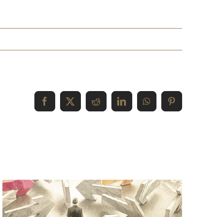
Facebook
X
Reddit
LinkedIn
WhatsApp
Pinterest