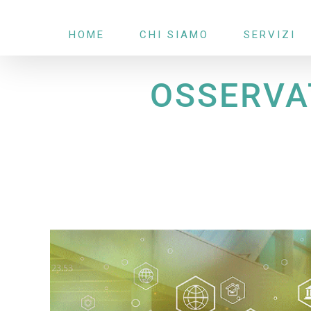
Salta
HOME
CHI SIAMO
SERVIZI
al
contenuto
OSSERVA
Ingrandisci
immagine