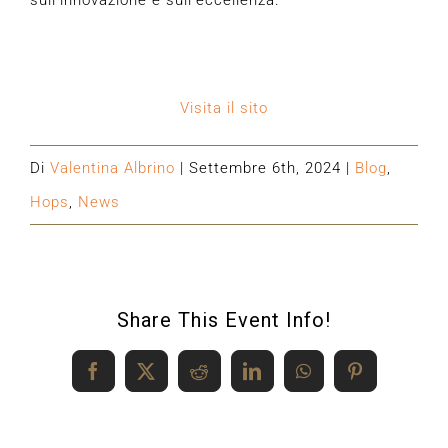
sull’innovazione e sull’eccellenza.
Visita il sito
Di
Valentina Albrino
|
Settembre 6th, 2024
|
Blog
,
Hops
,
News
Share This Event Info!
Facebook
X
Reddit
LinkedIn
WhatsApp
Pinterest